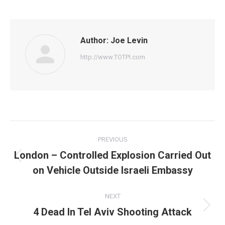
on
on
on
on
on
Facebook
Twitter
Pinterest
WhatsApp
LinkedIn
Author:
Joe Levin
http://www.TOTPI.com
Post
PREVIOUS
navigation
London – Controlled Explosion Carried Out
Previous
on Vehicle Outside Israeli Embassy
post:
NEXT
4 Dead In Tel Aviv Shooting Attack
Next