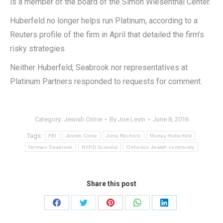
is a member of the board of the Simon Wiesenthal Center.
Huberfeld no longer helps run Platinum, according to a
Reuters profile of the firm in April that detailed the firm’s
risky strategies.
Neither Huberfeld, Seabrook nor representatives at
Platinum Partners responded to requests for comment.
Category:
Jewish Crime
By
Joe Levin
June 8, 2016
Tags:
FBI
Jewish Crime
Jona Rechnitz
Murray Huberfeld
Norman Seabrook
NYPD Scandal
Orthodox Jewish community
Share this post
Share
Share
Share
Share
Share