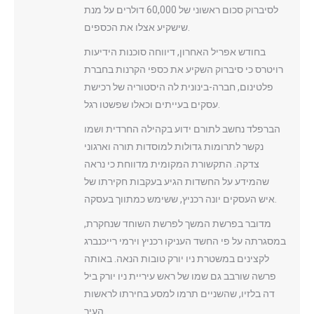
לסיברוק סכום ראשוני של 60,000 דולרים על מנת
שישקיע אצלו את הכספים.
בחודש אפריל האחרון, דיווחה סוכנות הידיעות
רויטרס כי סיברוק השקיע את כספי הקרנות בחברת
פלטינום, חברה-בינונית לה היסטוריה של רכישת
עסקים בעייתים וכאלו שפשטו רגל.
הברפלד נחשב לתורם ידוע בקהילה החרדית ושמו
נקשר לתרומות גדולות למוסדות תורה וארגוני
צדקה. התקשורת המקומית מדווחת כי נראה
שהמידע על החשדות הגיע בעקבות חקירתו של
איש העסקים יונה רכניץ, ששימש כמתווך בעסקה.
מדובר בפרשת המשך לפרשת השוחד שנחקרת,
במסגרתה על פי החשד העניקו רכניץ וירמי רייכנברג
לקצינים במשטרת ניו יורק טובות הנאה. באותה
פרשה שורבב גם שמו של ראש עיריית ניו יורק ביל
דה בלזיו, שהשניים תרמו למסע בחירתו לראשות
העיר.