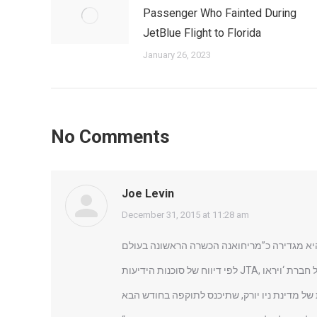
Passenger Who Fainted During
JetBlue Flight to Florida
January 26, 2023
No Comments
Joe Levin
says:
December 31, 2015 at 11:28 am