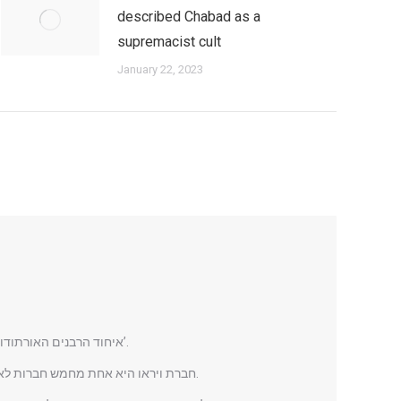
described Chabad as a
supremacist cult
January 22, 2023
לפי דיווח של סוכנות הידיעות JTA, איחוד הרבנים האורתודוקסים של ארה”ב אישר לשימוש את המריחואנה הרפואית, שלא למטרות עישון של חברת ‘ויראו’.
חברת ויראו היא אחת מחמש חברות לאספקת מריחואנה רפואית שנבחרו לפעול במסגרת תוכנית המריחואנה הרפואית של מדינת ניו יורק, שתיכנס לתוקפה בחודש הבא.