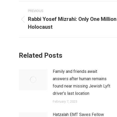
Post
PREVIOUS
navigation
Rabbi Yosef Mizrahi: Only One Million
Previous
Holocaust
post:
Related Posts
Family and friends await
answers after human remains
found near missing Jewish Lyft
driver’s last location
February 7, 2023
Hatzalah EMT Saves Fellow