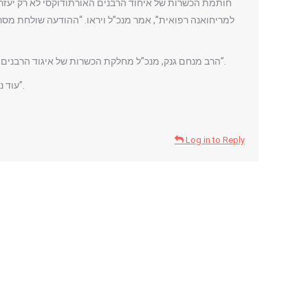
למריחואנה רפואית”, אמר מנכ”ל ויראו. “ההודעה שולחת מס
הרב מנחם גנק, מנכ”ל מחלקת הכשרות של איגוד הרבנים, אמר בהצהרה, כי מוצרי הקנביס הרפואי של ויראו, “פותחו כדי להקל על כאב וסבל בתיאום עם מדיניות החמלה של מדינת ניו יורק”.
עוד נמסר בהודעה של החברה לתקשורת, כי “שימוש במוצרי קנאביס רפואי מומלצים על ידי רופא לא צריך להיחשב כחטא, אלא כמצווה”.
Log in to Reply