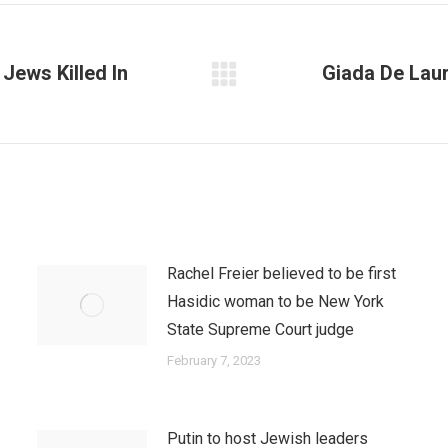
 Jews Killed In
Giada De Laur
Next
post:
Rachel Freier believed to be first
Hasidic woman to be New York
State Supreme Court judge
February 7, 2023
Putin to host Jewish leaders