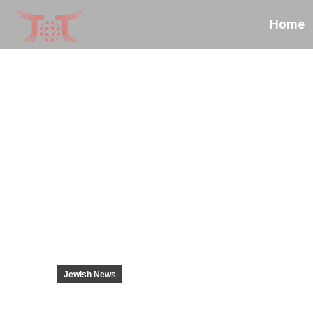
Home
Jewish News