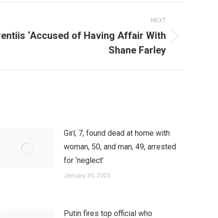
NEXT
entiis ‘Accused of Having Affair With
Shane Farley
Girl, 7, found dead at home with
woman, 50, and man, 49, arrested
for ‘neglect’
January 30, 2023
Putin fires top official who