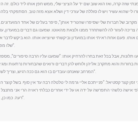
תי שזה קרה, ואז הוא שוב שם יד על הציצי שלי, ממש חפן אותו ליד כולם. זה ה
צריכה לעזור לה להשתחרר ממנו ולצאת מהאוטו. שמענו גם דברים במועדון, עד
 אותו. פעם אחת ראיתי אותו במועדון וביקשתי שיוציאו אותו. הוא ביקש לדבר א
שלו מפריעה להן ומלחיצה אותן, וביקשתי שלא יבוא יותר”.
עו תלונות, אבל בכל זאת בחרו להרחיק אותו: “שמענו עליו הרבה סיפורים”, מספ
ת בחורות והוא מתקרב אליהן ולוחש להן דברים ורואים שהבחורות נרתעות ומגיבות
המרחב שאנחנו עובדים בו הוא גם ככה רגיש, וצריך לשמור על אנשים בתוכו. ביקשנו ממנו לא להגיע יותר”.
מן קצר קסטיאל: “פנייתכם אליי גרמה לי טלטלה רבה עד אין סוף. בשל קוצר הזמ
פי אישה כלשהי התפרשה על ידה או על ידי אחרים כבלתי ראויה הרי אני מתנצל על
רעה. כמו כן, אני מבקש סליחה מעומק ליבי אם פגעתי במישהי”.