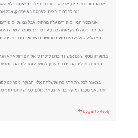
אז הסתובבתי ממנו, אבל אז שוב חזרתי לדבר איתו כי לא האמנ
זה לחברות. רציתי לפרסם בפייסבוק, אבל אמרו לי שהוא עשיר ויש לו סוללה של עורכי דין ושלא אצא מזה טוב. הסתפקתי בלהתלונן עליו לבעלי המועדון, שבתגובה הרחיקו אותו”.
הביתה וניסה לנשק אותה בכח, עד כדי כך שחברה שלה היתה 
בחיי הלילה, ולפעמים טועים וחושבים שהוא בסדר ומכיניסים
במועדון נוסף שעם אנשיו דיברנו סיפרו כי אליהם דווקא לא הגי
בגסות רוח ליד הברים במועדון. למשל עומד ליד הבר ומגיעו
במענה לבקשת התגובה שנשלחה אליו הבוקר, מסר לנו לפני ז
זאת, אני מכבד ומוקיר בני אדם, את כולם. ככל שהתנהגותי כל
Log in to Reply