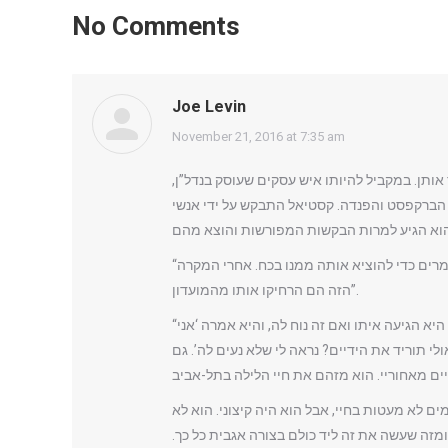
No Comments
Joe Levin
says:
November 21, 2016 at 7:35 am
 אותן. במקביל להיותו איש עסקים שעוסק בנדל”ן
, הברקפסט והפנדה. קסטיאל התבקש על ידי אנשי
“הייתי עד לשני מקרים של הטרדה”, סיפר לנו די ג’יי מוכר בעיר. “פעם אחת בבלוק הוא תפס מישהי על הרחבה, ופשוט סירב להרפות. הביאו שומרים כדי להוציא אותה ממנו בכח. אחרי המקרה
הזה הם הרחיקו אותו מהמועדון”.
“במועדון אחר”, ממשיך הדי ג’יי, “הסתובבתי ליד הבר לפני שעליתי לתקלט, ופתאום ראיתי אותו חצי-מחבק-חצי-חונק בחורה. שאלתי אותה אם היא הגיעה איתו ואם זה נוח לה, והיא אמרה ‘אני
אמרתי לו ‘אלון, אולי תוריד את הידיים? נראה לי שלא נעים לה’. גם
ם לא מעטות בחיי, אבל הוא היה קיצוני. הוא לא
ומזה שעשה את זה ליד כולם בצורה אגבית כל כך