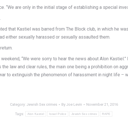
e. “We are only in the initial stage of establishing a special inves
.
ted that Kastiel was barred from The Block club, in which he was 
d either sexually harassed or sexually assaulted them.
return.
 weekend, “We were sorry to hear the news about Alon Kastiel.” H
s the law and clear rules, the main one being a prohibition on ag
 war to extinguish the phenomenon of harassment in night life –
Category:
Jewish Sex crimes
By
Joe Levin
November 21, 2016
Tags:
Alon Kastiel
Israel Police
Jewish Sex crimes
RAPE