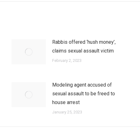
Rabbis offered ‘hush money’,
claims sexual assault victim
February 2, 2023
Modeling agent accused of
sexual assault to be freed to
house arrest
January 25, 2023