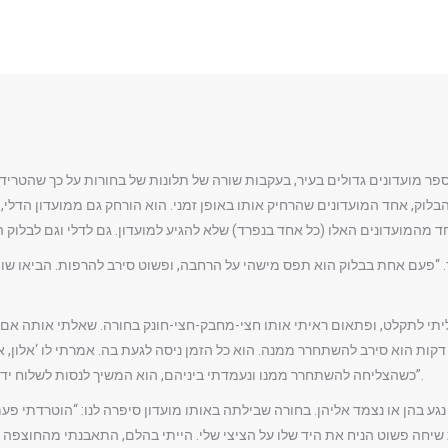
ממספר מועדונים גדולים בעיר, בעקבות שורה של תלונות של בחורות על כך שהטריד
בלוק, אחד המועדונים שהרחיק אותו באופן זמני. הוא הורחק גם ממועדון הדלי
א יודעת מי זה, הוא הרגע תפס אותי’. ואז במשך 20 דקות הוא סירב להשתחרר ממנה. הוא כל הזמן ניסה לגעת בה. 
כשהצליחה להשתחרר ממנו ונעמדתי ביניהם, הוא המשיך לנסות לשלוח ידיים מאחוריי. הוא מזהם את חיי הלילה בתל-אביב”.
ע בהן או נצמד אליהן. בחורה שבילתה באותו מועדון סיפרה לנו: “הוטרדתי פעמי
ת שיחה פשוט הניח את היד שלו על הציצי שלי. הייתי בהלם, התאבנתי מהחוצפה 