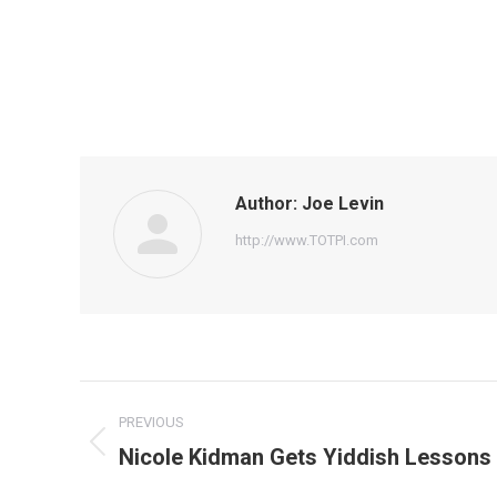
Author:
Joe Levin
http://www.TOTPI.com
Post
PREVIOUS
navigation
Nicole Kidman Gets Yiddish Lessons
Previous
post: