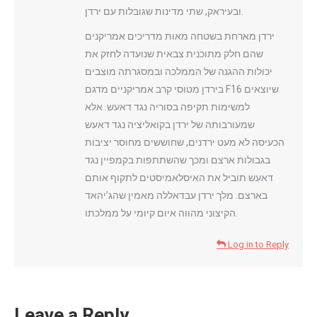
ובעיראק, שתי מדינות שגובלות עם ירדן.
ירדן מארחת בשטחה מאות מדריכים אמריקנים
שהם חלק מתוכנית צבאית שנועדה לחזק את
יכולות ההגנה של הממלכה ובמסגרתה מוצבים
בירדן מטוסי קרב אמריקניים מדגם F16 שיוצאים
למשימות תקיפה בסוריה נגד דאעש. אלא
שמעורבותה של ירדן בקואליציה נגד דאעש
הכעיסה לא מעט ירדנים, שחוששים מחוסר יציבות
בגבולות ארצם ומכך שהשתתפות בקמפיין נגד
דאעש תוביל את האיסלאמיסטים לתקוף אותם
בארצם. מלך ירדן עבדאללה מאמין שהג’יהאד
הקיצוני מהווה איום קיומי על ממלכתו.
Log in to Reply
Leave a Reply