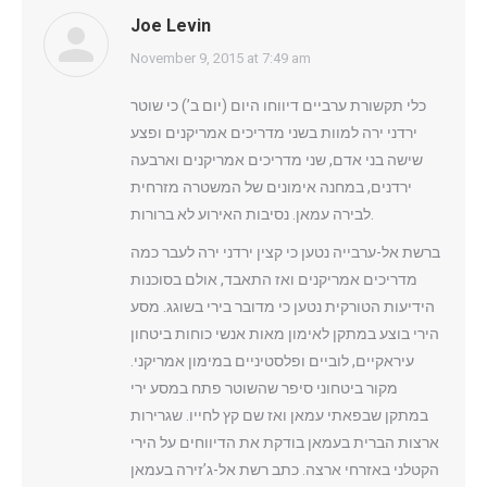
Joe Levin
says:
November 9, 2015 at 7:49 am
כלי תקשורת ערביים דיווחו היום (יום ב’) כי שוטר
ירדני ירה למוות בשני מדריכים אמריקנים ופצע
שישה בני אדם, שני מדריכים אמריקנים וארבעה
ירדנים, במחנה אימונים של המשטרה מזרחית
לבירה עמאן. נסיבות האירוע לא ברורות.
ברשת אל-ערבייה נטען כי קצין ירדני ירה לעבר כמה
מדריכים אמריקנים ואז התאבד, אולם בסוכנות
הידיעות הטורקית נטען כי מדובר בירי בשוגג. מסע
הירי בוצע במתקן לאימון מאות אנשי כוחות ביטחון
עיראקיים, לוביים ופלסטיניים במימון אמריקני.
מקור ביטחוני סיפר שהשוטר פתח במסע ירי
במתקן שבפאתי עמאן ואז שם קץ לחייו. שגרירות
ארצות הברית בעמאן בודקת את הדיווחים על הירי
הקטלני באזרחי ארצה. כתב רשת אל-ג’זירה בעמאן