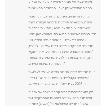
דיווח ששמו של השוטר היורה הוא אנוואר ושהוא
במקור מהעיר עג’לון בצפון הממלכה ההאשמית.
על רקע הדיווחים השונים על התאבדות השוטר
היורה, הממשלה הירדנית פרסמה הבהרה. דובר
הממשלה, מוחמד אל-מומני, הודיע כי בתקרית
הירי במרכז האימונים המשטרתי באזור עמאן נהרגו
ארבעה בני אדם – השוטר הירדני היורה, שני
מדריכים אמריקנים ואזרח דרום אפריקני. לדבריו,
“כוחות המשטרה הגיבו לאירוע והרגו את התוקף.
החקירות נמשכות כדי לדעת את המניע שמאחורי
הפשע ואת נסיבות האירוע”.
היום מציינים בירדן את יום השנה העשירי לשלושת
הפיגועים הקטלניים שבוצעו בבתי מלון בבירה
ב-2005 על ידי שלוחת אל-קאעידה בעיראק.
ירדן נחשבת לבעלת ברית קרובה ביותר של ארה”ב
והיא חלק מהקואליציה בהנהגת האמריקנית נגד
ארגון “המדינה האיסלאמית” (דאעש) בסוריה