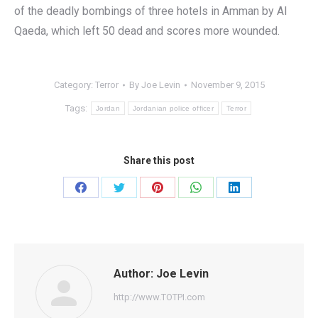
of the deadly bombings of three hotels in Amman by Al
Qaeda, which left 50 dead and scores more wounded.
Category:
Terror
By
Joe Levin
November 9, 2015
Tags:
Jordan
Jordanian police officer
Terror
Share this post
Share
Share
Share
Share
Share
on
on
on
on
on
Facebook
Twitter
Pinterest
WhatsApp
LinkedIn
Author:
Joe Levin
http://www.TOTPI.com